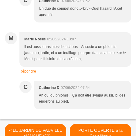
C
Catherine D
07/06/2024 07:52
Un duo de compet donc...<br /> Quel hasard ! A cet
aprem ?
M
Marie Noëlle
05/06/2024 13:07
Il est aussi dans mes chouchous... Associé à un phlomis
jaune au jardin, et à un feuillage pourpre dans ma haie. <br />
Merci pour l'histoire de sa création,
Répondre
C
Catherine D
07/06/2024 07:54
Ah oui du phlomis... Ça doit être sympa aussi. Ici des
erigerons au pied.
< LE JARDIN DE VAUVILLE
PORTE OUVERTE à la