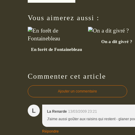
Vous aimerez aussi :
On a dit givré ?
En forêt de Fontainebleau
Commenter cet article
Ajouter un commentaire
L
La Renarde
13/03/2009 23:21
J'aime aussi goûter aux raisins qui restent - glaner pour
Répondre