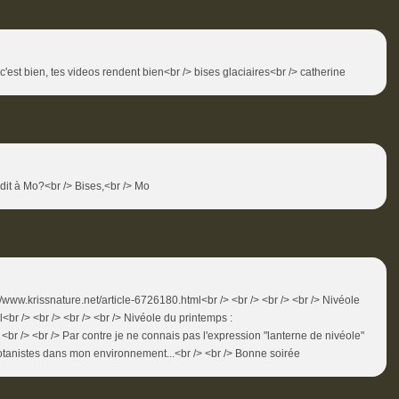
c'est bien, tes videos rendent bien<br /> bises glaciaires<br /> catherine
n dit à Mo?<br /> Bises,<br /> Mo
://www.krissnature.net/article-6726180.html<br /> <br /> <br /> <br /> Nivéole
l<br /> <br /> <br /> <br /> Nivéole du printemps :
 <br /> <br /> Par contre je ne connais pas l'expression "lanterne de nivéole"
 botanistes dans mon environnement...<br /> <br /> Bonne soirée