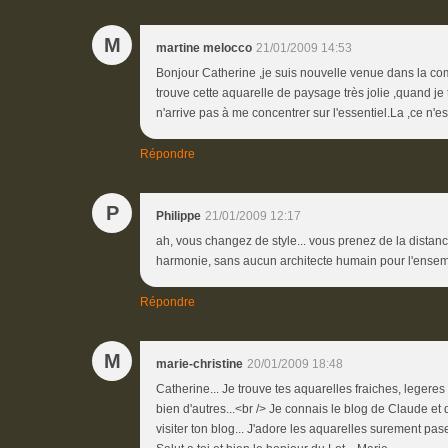
M
martine melocco
21/01/2009 14:53
Bonjour Catherine ,je suis nouvelle venue dans la comm
trouve cette aquarelle de paysage très jolie ,quand je
n'arrive pas à me concentrer sur l'essentiel.La ,ce n'e
Répondre
P
Philippe
21/01/2009 12:17
ah, vous changez de style... vous prenez de la distance
harmonie, sans aucun architecte humain pour l'ensemb
Répondre
M
marie-christine
20/01/2009 18:48
Catherine... Je trouve tes aquarelles fraiches, legeres
bien d'autres...<br /> Je connais le blog de Claude et 
visiter ton blog... J'adore les aquarelles surement pas