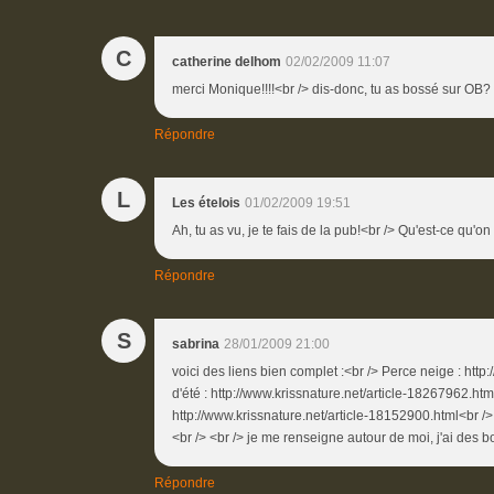
C
catherine delhom
02/02/2009 11:07
merci Monique!!!!<br /> dis-donc, tu as bossé sur OB? 
Répondre
L
Les ételois
01/02/2009 19:51
Ah, tu as vu, je te fais de la pub!<br /> Qu'est-ce qu'o
Répondre
S
sabrina
28/01/2009 21:00
voici des liens bien complet :<br /> Perce neige : http
d'été : http://www.krissnature.net/article-18267962.htm
http://www.krissnature.net/article-18152900.html<br />
<br /> <br /> je me renseigne autour de moi, j'ai des
Répondre