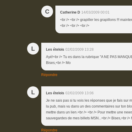
C
Catherine D
14/03/2009 00:01
<br /> <br /> grapiller les grapillons !!! main
<br /> <br /> <br />
L
Les ételois
02/02/2009 13:28
Ayé!<br /> Tu es dans la rubrique "A NE PAS MANQUER"
Bises,<br /> Mo
Répondre
L
Les ételois
02/02/2009 13:06
Je ne sais pas si tu vois les réponses que je fais sur m
la pub, mais vu dans un des commentaires sur ton blog 
mettre dans un lien.<br /> <br /> Pour mettre une newslet
sauvegardes de mes billets MSN...<br /> Bises,<br />
Répondre