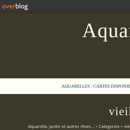
Aquar
AQUARELLES : CARTES DISPONI
viei
Aquarelle, jardin et autres rêves...
>
Categories
>
vie