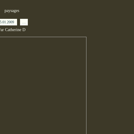
paysages
5.01.2009
…
ar Catherine D