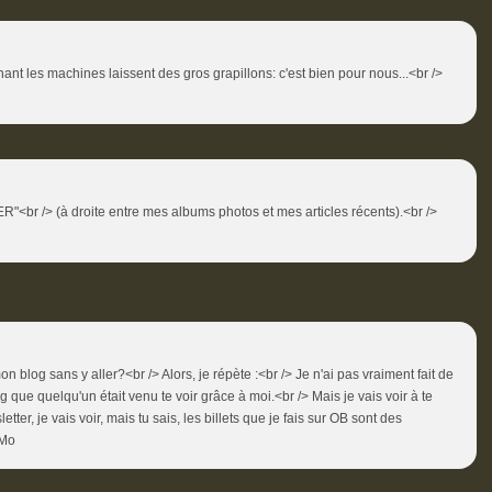
tenant les machines laissent des gros grapillons: c'est bien pour nous...<br />
<br /> (à droite entre mes albums photos et mes articles récents).<br />
on blog sans y aller?<br /> Alors, je répète :<br /> Je n'ai pas vraiment fait de
que quelqu'un était venu te voir grâce à moi.<br /> Mais je vais voir à te
ter, je vais voir, mais tu sais, les billets que je fais sur OB sont des
 Mo