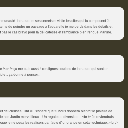
unauté :la nature et ses secrets et visite les sites qui la composent.Je
 tente de peindre un paysage a l'aquarelle je me perds dans les détails et
st pas le cas,bravo pour la délicatesse et l'ambiance bien rendue.Martine.
 !<br /> ça me plait aussi ! ces lignes courbes de la nature qui sont en
le... ça donne à penser...
 et delicieuses...<br /> J'espere que tu nous donnera bientot le plaisire de
de son Jardin merveilleux... Un regale de diversitee... <br /> Je reviendrais
eque je ne peux les realisers par faute d'ignorance en cette technique...<br />