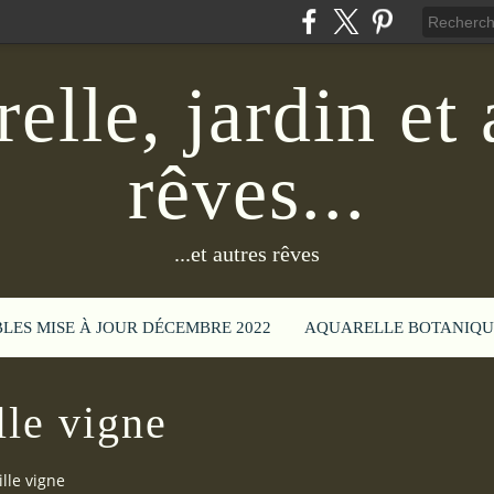
elle, jardin et 
rêves...
...et autres rêves
BLES MISE À JOUR DÉCEMBRE 2022
AQUARELLE BOTANIQU
lle vigne
ille vigne