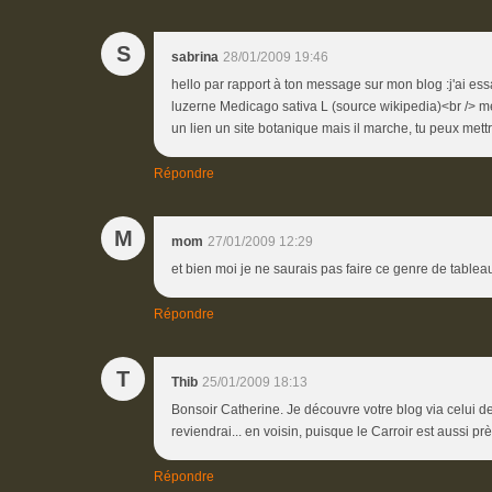
S
sabrina
28/01/2009 19:46
hello par rapport à ton message sur mon blog :j'ai essay
luzerne Medicago sativa L (source wikipedia)<br /> merc
un lien un site botanique mais il marche, tu peux mettr
Répondre
M
mom
27/01/2009 12:29
et bien moi je ne saurais pas faire ce genre de table
Répondre
T
Thib
25/01/2009 18:13
Bonsoir Catherine. Je découvre votre blog via celui de
reviendrai... en voisin, puisque le Carroir est aussi prè
Répondre