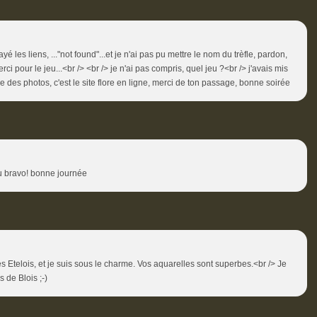
é les liens, ..."not found"...et je n'ai pas pu mettre le nom du trèfle, pardon,
i pour le jeu...<br /> <br /> je n'ai pas compris, quel jeu ?<br /> j'avais mis
e des photos, c'est le site flore en ligne, merci de ton passage, bonne soirée
au bravo! bonne journée
s Etelois, et je suis sous le charme. Vos aquarelles sont superbes.<br /> Je
s de Blois ;-)