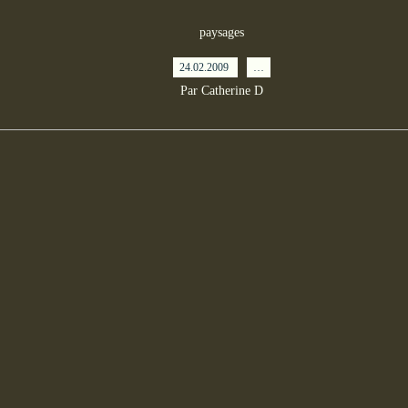
paysages
24.02.2009
…
Par Catherine D