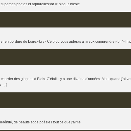
superbes photos et aquarelles<br /> bisous nicole
ituer en bordure de Loire.<br /> Ce blog vous aideras a mieux comprendre:<br /> http
e charrier des glaçons à Blois. C'était il y a une dizaine d'années. Mais quand j'ai
..;-(
érénité, de beauté et de poésie ! tout ce que j'aime