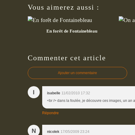
Vous aimerez aussi :
En forêt de Fontainebleau
Commenter cet article
Ajouter un commentaire
I
isabelle
11/02/2010 17:32
<br /> dans la foulée, je découvre ces images, un an apr
Répondre
N
nicolek
17/05/2009 23:24