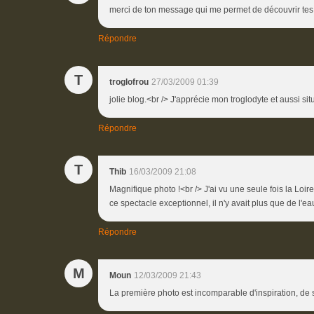
merci de ton message qui me permet de découvrir tes 
Répondre
T
troglofrou
27/03/2009 01:39
jolie blog.<br /> J'apprécie mon troglodyte et aussi s
Répondre
T
Thib
16/03/2009 21:08
Magnifique photo !<br /> J'ai vu une seule fois la Loir
ce spectacle exceptionnel, il n'y avait plus que de l'eau.
Répondre
M
Moun
12/03/2009 21:43
La première photo est incomparable d'inspiration, de s