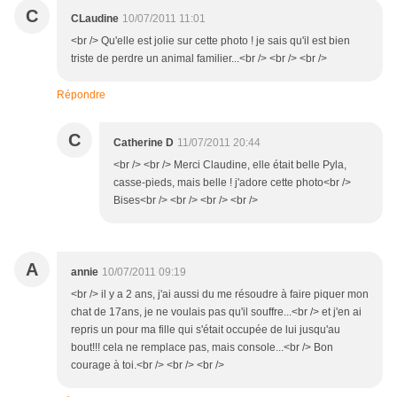
C
CLaudine
10/07/2011 11:01
<br /> Qu'elle est jolie sur cette photo ! je sais qu'il est bien
triste de perdre un animal familier...<br /> <br /> <br />
Répondre
C
Catherine D
11/07/2011 20:44
<br /> <br /> Merci Claudine, elle était belle Pyla,
casse-pieds, mais belle ! j'adore cette photo<br />
Bises<br /> <br /> <br /> <br />
A
annie
10/07/2011 09:19
<br /> il y a 2 ans, j'ai aussi du me résoudre à faire piquer mon
chat de 17ans, je ne voulais pas qu'il souffre...<br /> et j'en ai
repris un pour ma fille qui s'était occupée de lui jusqu'au
bout!!! cela ne remplace pas, mais console...<br /> Bon
courage à toi.<br /> <br /> <br />