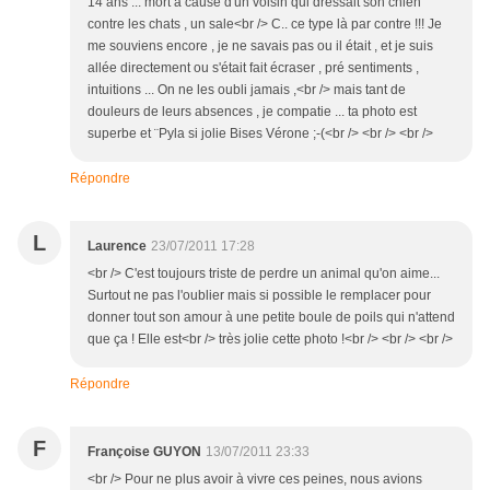
14 ans ... mort a cause d'un voisin qui dressait son chien
contre les chats , un sale<br /> C.. ce type là par contre !!! Je
me souviens encore , je ne savais pas ou il était , et je suis
allée directement ou s'était fait écraser , pré sentiments ,
intuitions ... On ne les oubli jamais ,<br /> mais tant de
douleurs de leurs absences , je compatie ... ta photo est
superbe et ¨Pyla si jolie Bises Vérone ;-(<br /> <br /> <br />
Répondre
L
Laurence
23/07/2011 17:28
<br /> C'est toujours triste de perdre un animal qu'on aime...
Surtout ne pas l'oublier mais si possible le remplacer pour
donner tout son amour à une petite boule de poils qui n'attend
que ça ! Elle est<br /> très jolie cette photo !<br /> <br /> <br />
Répondre
F
Françoise GUYON
13/07/2011 23:33
<br /> Pour ne plus avoir à vivre ces peines, nous avions