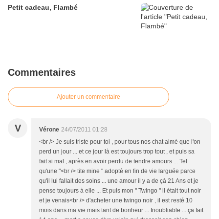
Petit cadeau, Flambé
Commentaires
Ajouter un commentaire
V
Vérone
24/07/2011 01:28
<br /> Je suis triste pour toi , pour tous nos chat aimé que l'on
perd un jour ... et ce jour là est toujours trop tout , et puis sa
fait si mal , après en avoir perdu de tendre amours ... Tel
qu'une "<br /> tite mine " adopté en fin de vie larguée parce
qu'il lui fallait des soins ... une amour il y a de çà 21 Ans et je
pense toujours à elle ... Et puis mon " Twingo " il était tout noir
et je venais<br /> d'acheter une twingo noir , il est resté 10
mois dans ma vie mais tant de bonheur ... Inoubliable ... ça fait