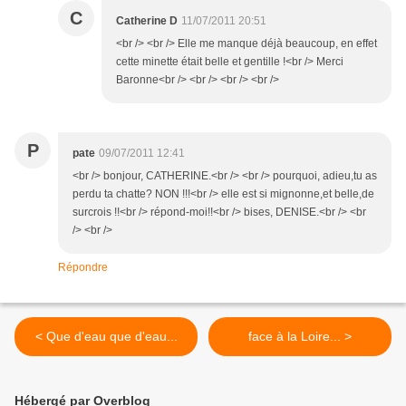
C
Catherine D
11/07/2011 20:51
<br /> <br /> Elle me manque déjà beaucoup, en effet
cette minette était belle et gentille !<br /> Merci
Baronne<br /> <br /> <br /> <br />
P
pate
09/07/2011 12:41
<br /> bonjour, CATHERINE.<br /> <br /> pourquoi, adieu,tu as
perdu ta chatte? NON !!!<br /> elle est si mignonne,et belle,de
surcrois !!<br /> répond-moi!!<br /> bises, DENISE.<br /> <br
/> <br />
Répondre
< Que d'eau que d'eau...
face à la Loire... >
Hébergé par Overblog