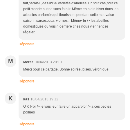
fait,parait-il, des<br /> variétés d'abeilles. En tout cas, tout ce
petit monde butine sans faiblir. Même en plein hiver dans les
arbustes parfumés qui fleurissent pendant cette mauvaise
saison : sarcococca, viornes... Même<br /> les abeilles
domestiques du voisin derrière chez nous viennent se
régaler.
Répondre
M
Moret
10/04/2013 20:10
Merci pour ce partage. Bonne soirée, bises, véronique
Répondre
K
kas
10/04/2013 19:12
O K !<br /> je vais leur faire un appart<br /> à ces petites
poilues
Répondre