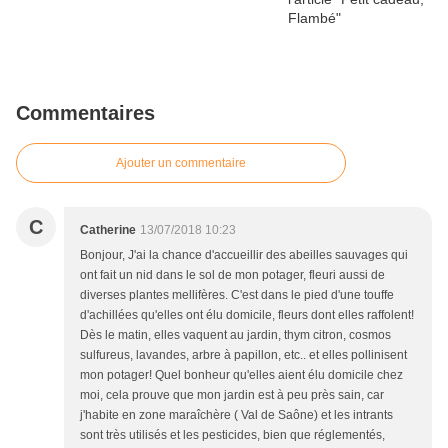
Commentaires
Ajouter un commentaire
C
Catherine
13/07/2018 10:23
Bonjour, J'ai la chance d'accueillir des abeilles sauvages qui
ont fait un nid dans le sol de mon potager, fleuri aussi de
diverses plantes mellifères. C'est dans le pied d'une touffe
d'achillées qu'elles ont élu domicile, fleurs dont elles raffolent!
Dès le matin, elles vaquent au jardin, thym citron, cosmos
sulfureus, lavandes, arbre à papillon, etc.. et elles pollinisent
mon potager! Quel bonheur qu'elles aient élu domicile chez
moi, cela prouve que mon jardin est à peu près sain, car
j'habite en zone maraîchère ( Val de Saône) et les intrants
sont très utilisés et les pesticides, bien que réglementés,