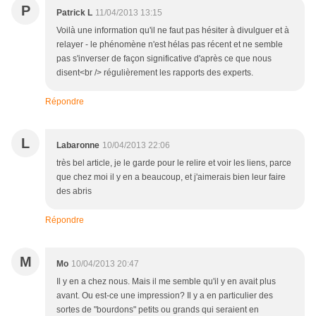
P
Patrick L
11/04/2013 13:15
Voilà une information qu'il ne faut pas hésiter à divulguer et à
relayer - le phénomène n'est hélas pas récent et ne semble
pas s'inverser de façon significative d'après ce que nous
disent<br /> régulièrement les rapports des experts.
Répondre
L
Labaronne
10/04/2013 22:06
très bel article, je le garde pour le relire et voir les liens, parce
que chez moi il y en a beaucoup, et j'aimerais bien leur faire
des abris
Répondre
M
Mo
10/04/2013 20:47
Il y en a chez nous. Mais il me semble qu'il y en avait plus
avant. Ou est-ce une impression? Il y a en particulier des
sortes de "bourdons" petits ou grands qui seraient en