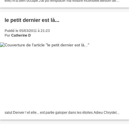
elle) m'a bien occupé.J'ai pu remplacer ma voiture incendiée.Besoin de
repos ! Cap à l'Ouest.... Je vous embrasse,...
le petit dernier est là...
Publié le 05/03/2011 à 21:23
Par
Catherine D
salut Denver ! et elle... est partie galoper dans les étoiles Adieu Chrystel...