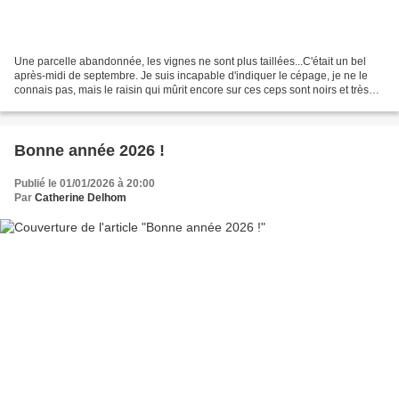
Une parcelle abandonnée, les vignes ne sont plus taillées...C'était un bel
après-midi de septembre. Je suis incapable d'indiquer le cépage, je ne le
connais pas, mais le raisin qui mûrit encore sur ces ceps sont noirs et très
sucrés. Les chevreuils s'en...
Bonne année 2026 !
Publié le 01/01/2026 à 20:00
Par
Catherine Delhom