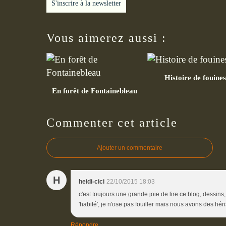
S'inscrire à la newsletter
Vous aimerez aussi :
Histoire de fouines
En forêt de Fontainebleau
Commenter cet article
Ajouter un commentaire
H
heidi-cici
22/10/2015 18:03
c'est toujours une grande joie de lire ce blog, dessins, n
'habité', je n'ose pas fouiller mais nous avons des hér
Répondre