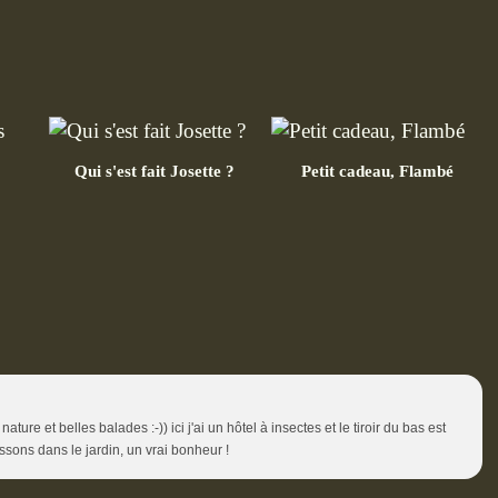
Qui s'est fait Josette ?
Petit cadeau, Flambé
ature et belles balades :-)) ici j'ai un hôtel à insectes et le tiroir du bas est
issons dans le jardin, un vrai bonheur !