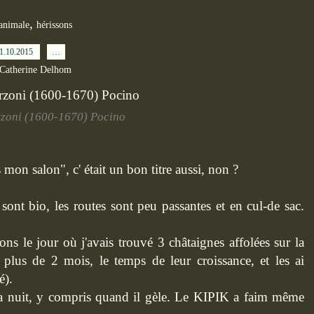
,
animale
hérissons
1.10.2015
…
 Catherine Delhom
zoni (1600-1670) Pocino
s mon salon", c' était un bon titre aussi, non ?
r sont bio, les routes sont peu passantes et en cul-de sac.
sons le jour où j'avais trouvé 3 châtaignes affolées sur la
s plus de 2 mois, le temps de leur croissance, et les ai
é).
s la nuit, y compris quand il gèle. Le KIPIK a faim même