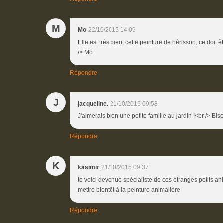
M
Mo
22/10/2015 14:09
Elle est très bien, cette peinture de hérisson, ce doit 
/> Mo
Répondre
J
jacqueline.
21/10/2015 09:58
J'aimerais bien une petite famille au jardin !<br /> Bis
Répondre
K
kasimir
21/10/2015 09:37
te voici devenue spécialiste de ces étranges petits an
mettre bientôt à la peinture animalière
Répondre