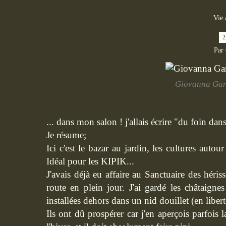
Vie 
2
Par
Giovanna Gar
... dans mon salon ! j'allais écrire "du foin dan
Je résume;
Ici c'est le bazar au jardin, les cultures autou
Idéal pour les KIPIK...
J'avais déjà eu affaire au Sanctuaire des héris
route en plein jour. J'ai gardé les châtaigne
installées dehors dans un nid douillet (en libert
Ils ont dû prospérer car j'en aperçois parfoi