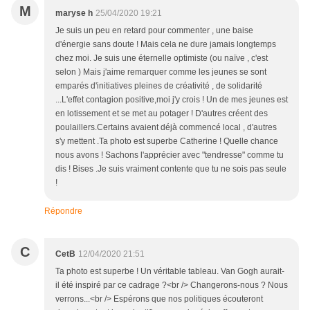
M
maryse h
25/04/2020 19:21
Je suis un peu en retard pour commenter , une baise
d'énergie sans doute ! Mais cela ne dure jamais longtemps
chez moi. Je suis une éternelle optimiste (ou naïve , c'est
selon ) Mais j'aime remarquer comme les jeunes se sont
emparés d'initiatives pleines de créativité , de solidarité
...L'effet contagion positive,moi j'y crois ! Un de mes jeunes est
en lotissement et se met au potager ! D'autres créent des
poulaillers.Certains avaient déjà commencé local , d'autres
s'y mettent .Ta photo est superbe Catherine ! Quelle chance
nous avons ! Sachons l'apprécier avec "tendresse" comme tu
dis ! Bises .Je suis vraiment contente que tu ne sois pas seule
!
Répondre
C
CetB
12/04/2020 21:51
Ta photo est superbe ! Un véritable tableau. Van Gogh aurait-
il été inspiré par ce cadrage ?<br /> Changerons-nous ? Nous
verrons...<br /> Espérons que nos politiques écouteront