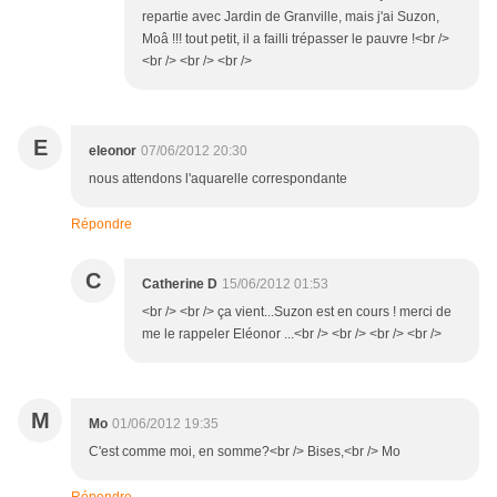
repartie avec Jardin de Granville, mais j'ai Suzon,
Moâ !!! tout petit, il a failli trépasser le pauvre !<br />
<br /> <br /> <br />
E
eleonor
07/06/2012 20:30
nous attendons l'aquarelle correspondante
Répondre
C
Catherine D
15/06/2012 01:53
<br /> <br /> ça vient...Suzon est en cours ! merci de
me le rappeler Eléonor ...<br /> <br /> <br /> <br />
M
Mo
01/06/2012 19:35
C'est comme moi, en somme?<br /> Bises,<br /> Mo