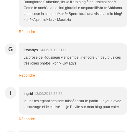
Buongiorno Catherine,<br /> il tuo blog è bellissimo!!<br />
Come te anch'io amo fiori,giardini e acquarelli!<br /> Abbiamo
tante cose in comune!<br /> Spero farai una visita al mio blog!
<br /> A presto!<br /> Maurizia
Répondre
G
Gwladys
14/06/2012 21:08
La prose de Rousseau vient embellir encore un peu plus ces
très jolies photos !<br /> Gwladys.
Répondre
I
ingrid
13/06/2012 22:22
toutes les églantines sont laissées sur le jardin....je joue avec
le sauvage et le cultivé.......je t'invite sur mon blog pour voter
Répondre