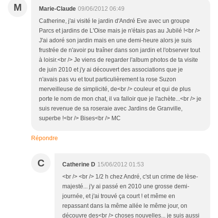
M
Marie-Claude
09/06/2012 06:49
Catherine, j'ai visité le jardin d'André Eve avec un groupe
Parcs et jardins de L'Oise mais je n'étais pas au Jubilé !<br />
J'ai adoré son jardin mais en une demi-heure alors je suis
frustrée de n'avoir pu traîner dans son jardin et l'observer tout
à loisir.<br /> Je viens de regarder l'album photos de ta visite
de juin 2010 et j'y ai découvert des associations que je
n'avais pas vu et tout particulièrement la rose Suzon
merveilleuse de simplicité, de<br /> couleur et qui de plus
porte le nom de mon chat, il va falloir que je l'achète...<br /> je
suis revenue de sa roseraie avec Jardins de Granville,
superbe !<br /> Bises<br /> MC
Répondre
C
Catherine D
15/06/2012 01:53
<br /> <br /> 1/2 h chez André, c'st un crime de lèse-
majesté... j'y ai passé en 2010 une grosse demi-
journée, et j'ai trouvé ça court ! et même en
repassant dans la même allée le même jour, on
découvre des<br /> choses nouvelles... je suis aussi