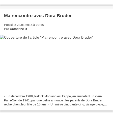
aussi le jardin en hiver,...
Ma rencontre avec Dora Bruder
Publié le 28/01/2015 à 09:15
Par
Catherine D
« En décembre 1988, Patrick Modiano est frappé, en feuilletant un vieux
Paris-Soir de 1941, par une petite annonce : les parents de Dora Bruder
recherchent leur fille de 15 ans. « Un mètre cinquante-cinq, visage ovale,
yeux gris marron, manteau sport...