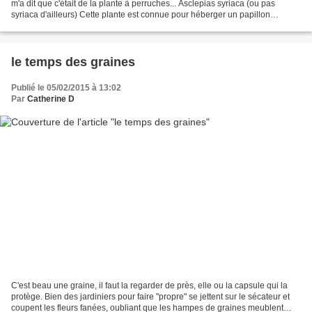
m'a dit que c'était de la plante à perruches... Asclepias syriaca (ou pas
syriaca d'ailleurs) Cette plante est connue pour héberger un papillon
migrateur, le Monarque herbe...
le temps des graines
Publié le 05/02/2015 à 13:02
Par
Catherine D
C'est beau une graine, il faut la regarder de près, elle ou la capsule qui la
protège. Bien des jardiniers pour faire "propre" se jettent sur le sécateur et
coupent les fleurs fanées, oubliant que les hampes de graines meublent