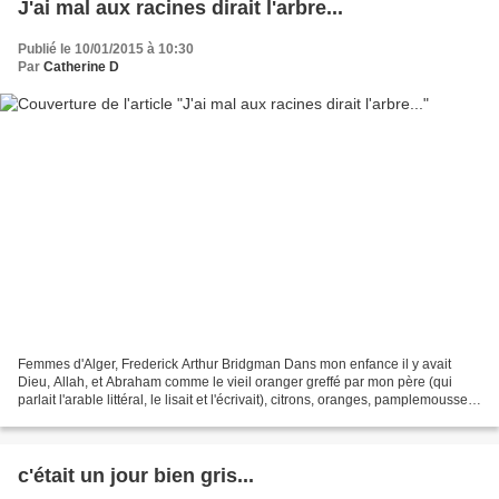
J'ai mal aux racines dirait l'arbre...
Publié le 10/01/2015 à 10:30
Par
Catherine D
Femmes d'Alger, Frederick Arthur Bridgman Dans mon enfance il y avait
Dieu, Allah, et Abraham comme le vieil oranger greffé par mon père (qui
parlait l'arable littéral, le lisait et l'écrivait), citrons, oranges, pamplemousses.
Et l'Histoire nous a réexpédiés...
c'était un jour bien gris...