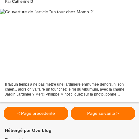
Par
Catherine D
Il fait un temps à ne pas mettre une jardinière enrhumée dehors, ni son
chien... alors on va faire un tour chez le roi du viburnum, avec la chaine
Jardin Jardinier ? Merci Philippe Minot cliquez sur la photo, bonne
promenade ! cliché © Monique Rollan...
< Page précédente
Page suivante >
Hébergé par Overblog