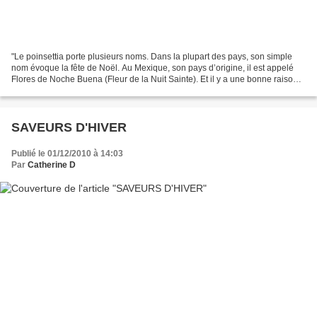
"Le poinsettia porte plusieurs noms. Dans la plupart des pays, son simple
nom évoque la fête de Noël. Au Mexique, son pays d’origine, il est appelé
Flores de Noche Buena (Fleur de la Nuit Sainte). Et il y a une bonne raison à
cela : à Noël, les bractées...
SAVEURS D'HIVER
Publié le 01/12/2010 à 14:03
Par
Catherine D