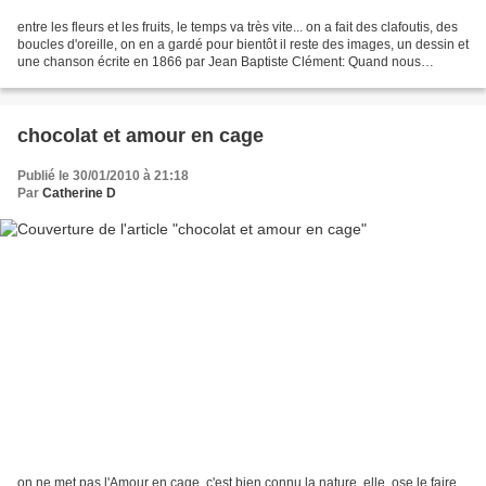
entre les fleurs et les fruits, le temps va très vite... on a fait des clafoutis, des
boucles d'oreille, on en a gardé pour bientôt il reste des images, un dessin et
une chanson écrite en 1866 par Jean Baptiste Clément: Quand nous
chanterons le temps...
chocolat et amour en cage
Publié le 30/01/2010 à 21:18
Par
Catherine D
on ne met pas l'Amour en cage, c'est bien connu la nature, elle, ose le faire