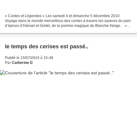
« Contes et Légendes » Les samedi 4 et dimanche 5 décembre 2010
Voyage dans le monde merveilleux des contes à travers les saveurs du pain
d’épices d’Hänsel et Gretel, de la pomme magique de Blanche-Neige… «
Macarons de Noël » Les samedi 18 et dimanche...
le temps des cerises est passé..
Publié le 15/07/2010 à 15:48
Par
Catherine D