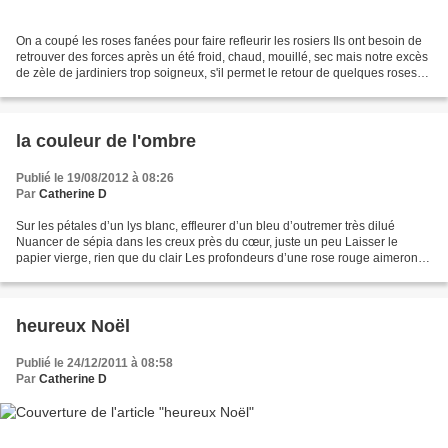
On a coupé les roses fanées pour faire refleurir les rosiers Ils ont besoin de
retrouver des forces après un été froid, chaud, mouillé, sec mais notre excès
de zèle de jardiniers trop soigneux, s'il permet le retour de quelques roses
nous prive de leurs...
la couleur de l'ombre
Publié le 19/08/2012 à 08:26
Par
Catherine D
Sur les pétales d’un lys blanc, effleurer d’un bleu d’outremer très dilué
Nuancer de sépia dans les creux près du cœur, juste un peu Laisser le
papier vierge, rien que du clair Les profondeurs d’une rose rouge aimeront
mieux un zeste de vert émeraude...
heureux Noël
Publié le 24/12/2011 à 08:58
Par
Catherine D