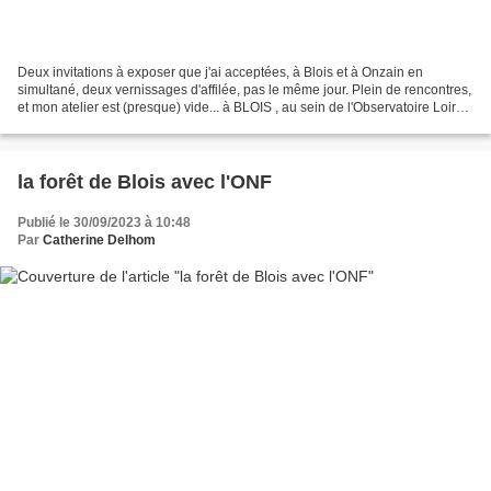
Deux invitations à exposer que j'ai acceptées, à Blois et à Onzain en
simultané, deux vernissages d'affilée, pas le même jour. Plein de rencontres,
et mon atelier est (presque) vide... à BLOIS , au sein de l'Observatoire Loire
je propose une quinzaine...
la forêt de Blois avec l'ONF
Publié le 30/09/2023 à 10:48
Par
Catherine Delhom