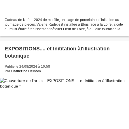
Cadeau de Noël... 2024 de ma fille, un stage de porcelaine, d'initiation au
tournage de pièces. Valérie Radix est installée à Blois face à la Loire, à coté
du multi-étoilé établissement hôtelier Fleur de Loire, à qui elle fournit de la
très élégante vaisselle,...
EXPOSITIONS.... et Inititation àl'illustration
botanique
Publié le 24/08/2024 à 10:58
Par
Catherine Delhom