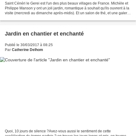
Saint Cénéri le Gerei est l'un des plus beaux villages de France. Michèle et
Philippe Manson y ont un joli jardin, romantique à souhait qu'ils ouvrent à la
visite (mercredi au dimanche après-midis). Et un salon de thé, et une galerie
d'exposition.Ils...
Jardin en chantier et enchanté
Publié le 30/03/2017 à 08:25
Par
Catherine Delhom
Quoi, 10 jours de silence ?Avez-vous aussi le sentiment de cette
accélération du temps parfois ? on trouve les jours longs et gris, on tourne