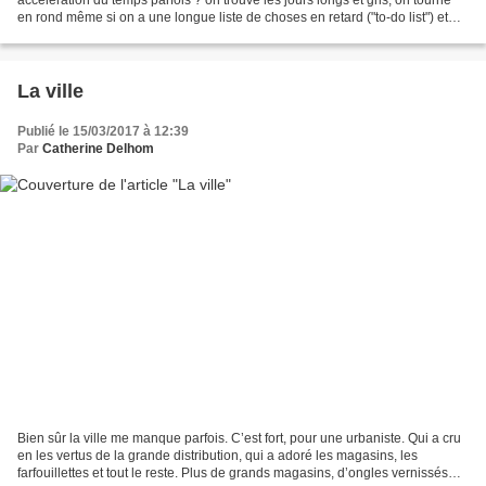
en rond même si on a une longue liste de choses en retard ("to-do list") et
puis le temps change, on passe les...
La ville
Publié le 15/03/2017 à 12:39
Par
Catherine Delhom
Bien sûr la ville me manque parfois. C’est fort, pour une urbaniste. Qui a cru
en les vertus de la grande distribution, qui a adoré les magasins, les
farfouillettes et tout le reste. Plus de grands magasins, d’ongles vernissés