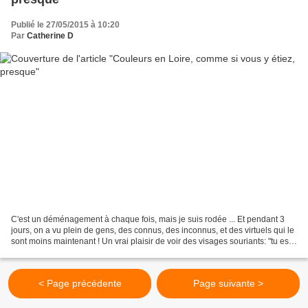
Publié le 27/05/2015 à 10:20
Par
Catherine D
C'est un déménagement à chaque fois, mais je suis rodée ... Et pendant 3
jours, on a vu plein de gens, des connus, des inconnus, et des virtuels qui le
sont moins maintenant ! Un vrai plaisir de voir des visages souriants: "tu es...
?" "oui", la bise,...
< Page précédente
Page suivante >