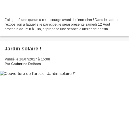
J'ai ajouté une queue à cette courge avant de l'encadrer ! Dans le cadre de
l'exposition à laquelle je participe, je serai présente samedi 12 Août
prochain de 15 h à 18h, et propose une séance d'atelier de dessin
botanique.Coût 15 € adulte, moins de 12...
Jardin solaire !
Publié le 20/07/2017 à 15:08
Par
Catherine Delhom