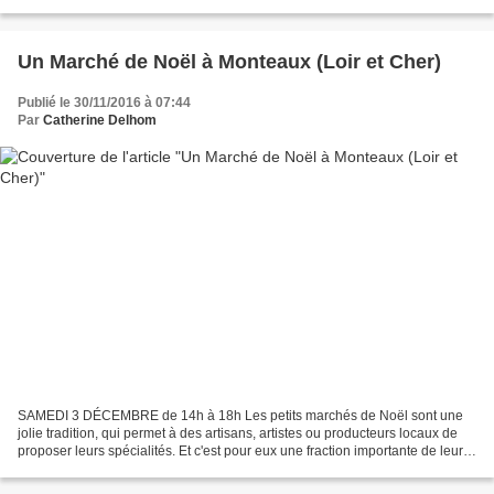
(encore que...), de lèche-vitrines...
Un Marché de Noël à Monteaux (Loir et Cher)
Publié le 30/11/2016 à 07:44
Par
Catherine Delhom
SAMEDI 3 DÉCEMBRE de 14h à 18h Les petits marchés de Noël sont une
jolie tradition, qui permet à des artisans, artistes ou producteurs locaux de
proposer leurs spécialités. Et c'est pour eux une fraction importante de leur
activité. Les frères Souvent...