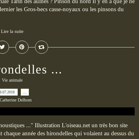
âle Tarin des aulnes ? Pinson du nord Il y en a que je ne
dernier les Gros-becs casse-noyaux ou les pinsons du
Lire la suite
ondelles ...
Vie animale
6.07.2018
…
 Catherine Delhom
ustiques ..." Illustration L'oiseau.net un très bon site
ait chaque année des hirondelles qui volaient au dessus du