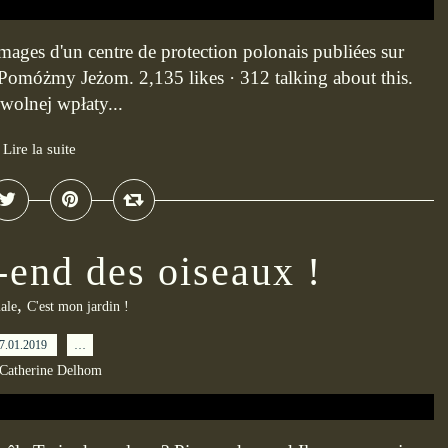
mages d'un centre de protection polonais publiées sur
. Pomóżmy Jeżom. 2,135 likes · 312 talking about this.
olnej wpłaty...
Lire la suite
-end des oiseaux !
,
ale
C'est mon jardin !
7.01.2019
…
 Catherine Delhom