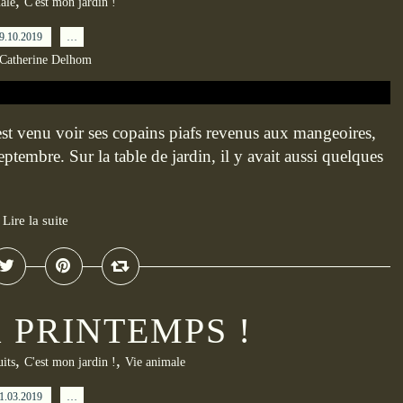
,
ale
C'est mon jardin !
9.10.2019
…
 Catherine Delhom
l est venu voir ses copains piafs revenus aux mangeoires,
ptembre. Sur la table de jardin, il y avait aussi quelques
Lire la suite
 PRINTEMPS !
,
,
uits
C'est mon jardin !
Vie animale
1.03.2019
…