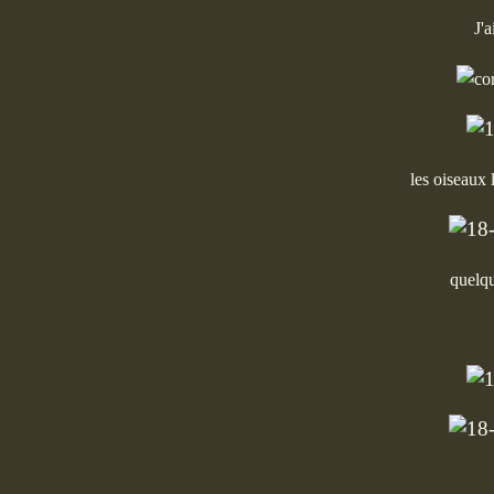
J'
les oiseaux 
quelqu