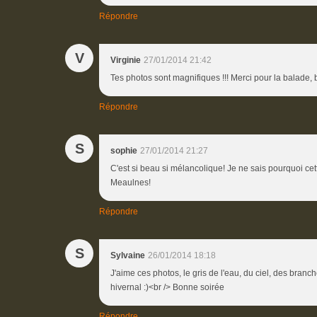
Répondre
V
Virginie
27/01/2014 21:42
Tes photos sont magnifiques !!! Merci pour la balade,
Répondre
S
sophie
27/01/2014 21:27
C'est si beau si mélancolique! Je ne sais pourquoi cet
Meaulnes!
Répondre
S
Sylvaine
26/01/2014 18:18
J'aime ces photos, le gris de l'eau, du ciel, des branch
hivernal :)<br /> Bonne soirée
Répondre