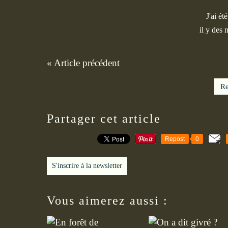
J'ai ét
il y des
« Article précédent
Re
Partager cet article
Repost
0
S'inscrire à la newsletter
Vous aimerez aussi :