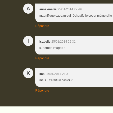
A
anne -marie
25/01/2014 22:49
magnifique cadeau qui réchauffe le coeur même si le cie
Répondre
I
isabelle
25/01/2014 22:31
superbes images !
Répondre
K
kas
25/01/2014 21:31
mais... c'était un castor ?
Répondre