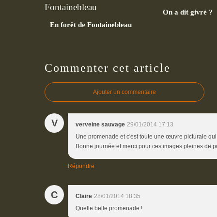
On a dit givré ?
En forêt de Fontainebleau
Commenter cet article
Ajouter un commentaire
V
verveine sauvage
29/01/2014 17:13
Une promenade et c'est toute une œuvre picturale qui s
Bonne journée et merci pour ces images pleines de po
Répondre
C
Claire
28/01/2014 18:35
Quelle belle promenade !