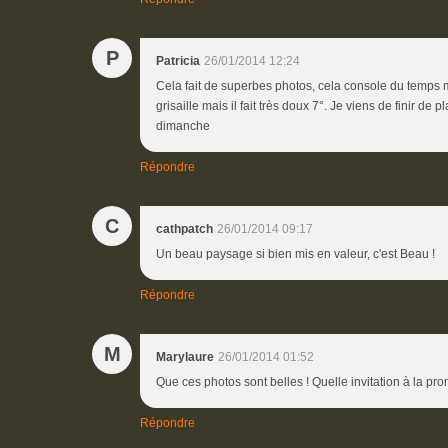
P
Patricia
26/01/2014 12:24
Cela fait de superbes photos, cela console du temps 
grisaille mais il fait très doux 7°. Je viens de finir d
dimanche
Répondre
C
cathpatch
26/01/2014 09:17
Un beau paysage si bien mis en valeur, c'est Beau !
Répondre
M
Marylaure
26/01/2014 01:52
Que ces photos sont belles ! Quelle invitation à la pr
Répondre