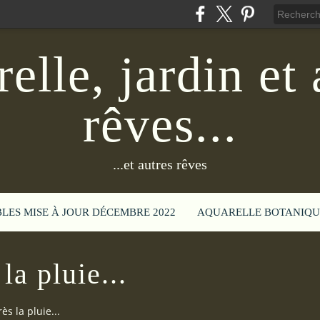
elle, jardin et 
rêves...
...et autres rêves
BLES MISE À JOUR DÉCEMBRE 2022
AQUARELLE BOTANIQU
la pluie...
ès la pluie...