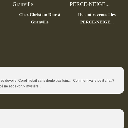
Chez Christian Dior à
Ils sont revenus ! les
Granville
PERCE-NEIGE...
e dévoile, Corot n'était sans doute pas loin..... Comment va le petit chat ?
ésie et de<br /> mystère...