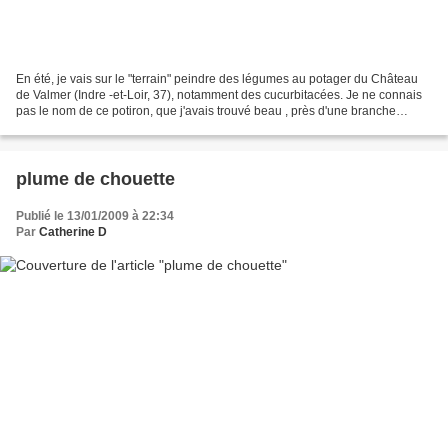
En été, je vais sur le "terrain" peindre des légumes au potager du Château
de Valmer (Indre -et-Loir, 37), notamment des cucurbitacées. Je ne connais
pas le nom de ce potiron, que j'avais trouvé beau , près d'une branche
d'ampélopsis. Ce jardin possède...
plume de chouette
Publié le 13/01/2009 à 22:34
Par
Catherine D