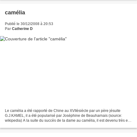
camélia
Publié le 30/12/2008 à 20:53
Par
Catherine D
Le camélia a été rapporté de Chine au XVIIèsiècle par un père jésuite
G.J.KAMEL, il a été popularisé par Joséphine de Beauharnais (source:
wikipedia) A la suite du succès de la dame au camélia, il est devenu très en
vogue de porter un camelia blanc à...