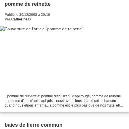
pomme de reinette
Publié le 30/12/2008 à 20:19
Par
Catherine D
...pomme de reinette et pomme d'api, d'api, d'api rouge, pomme de reinette
et pomme d'api, d'api d'api gris... nous avons tous chanté cette chanson
quand nous étions enfants...la pomme est le plus basique de nos fruits, elle
a causé l'expulsion d'Adam...
baies de lierre commun