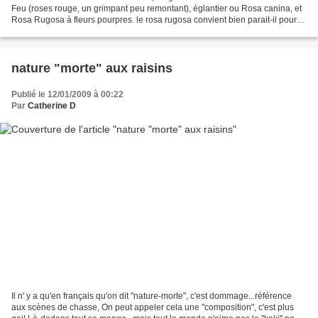
Feu (roses rouge, un grimpant peu remontant), églantier ou Rosa canina, et
Rosa Rugosa à fleurs pourpres. le rosa rugosa convient bien parait-il pour
faire de la confiture de pétales...
nature "morte" aux raisins
Publié le 12/01/2009 à 00:22
Par
Catherine D
Il n' y a qu'en français qu'on dit "nature-morte", c'est dommage...référence
aux scènes de chasse, On peut appeler cela une "composition", c'est plus