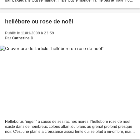
gai! Là-dedans tout se mange...mais tout le monde n'aime pas le "kaki" nom
commercial de la plaquemine...
hellébore ou rose de noël
Publié le 11/01/2009 à 23:59
Par
Catherine D
Helléborus "niger " à cause de ses racines noires, l'hellébore rose de noël
existe dans de nombreux coloris allant du blanc au grenat profond presque
noir. C'est une plante à croissance assez lente qui se plait à mi-ombre, mais
celle-ci a été plantée...