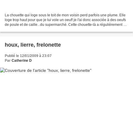
La chouette qui loge sous le toit de mon voisin perd parfois une plume. Elle
loge trop haut pour que je lui vole un oeuf! je l'ai donc associée à des oeufs
de poule et de caille...du supermarché. Cette chouette-là a régulièrement un
bébé, l'été. Je ne...
houx, lierre, frelonette
Publié le 12/01/2009 à 23:07
Par
Catherine D