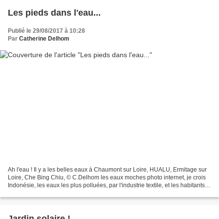
Les pieds dans l'eau...
Publié le 29/08/2017 à 10:28
Par
Catherine Delhom
Ah l'eau ! Il y a les belles eaux à Chaumont sur Loire, HUALU, Ermitage sur
Loire, Che Bing Chiu, © C.Delhom les eaux moches photo internet, je crois
Indonésie, les eaux les plus polluées, par l'industrie textile, et les habitants,
qui jettent tout à...
Jardin solaire !