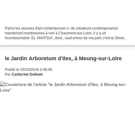
Parmi les oeuvres d'art contemporain (= de créateurs contemporains)
maintenant nombreuses à voir à Chaumont-sur-Loire, il y a un
incontournable: EL ANATSUI , dont , sauf erreur de ma part, c'est la 3ème
participation , à voir jusqu'au 4 Novembre, donc...
le Jardin Arboretum d'Ilex, à Meung-sur-Loire
Publié le 29/10/2018 à 08:00
Par
Catherine Delhom