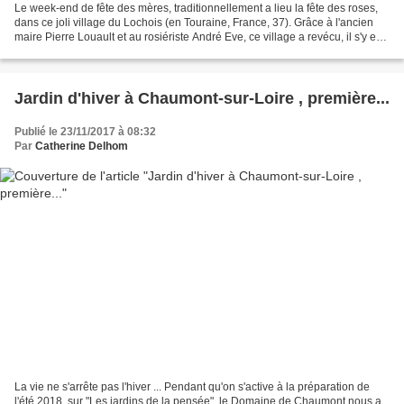
Le week-end de fête des mères, traditionnellement a lieu la fête des roses,
dans ce joli village du Lochois (en Touraine, France, 37). Grâce à l'ancien
maire Pierre Louault et au rosiériste André Eve, ce village a revécu, il s'y est
créé des restaurants,...
Jardin d'hiver à Chaumont-sur-Loire , première...
Publié le 23/11/2017 à 08:32
Par
Catherine Delhom
La vie ne s'arrête pas l'hiver ... Pendant qu'on s'active à la préparation de
l'été 2018, sur "Les jardins de la pensée", le Domaine de Chaumont nous a