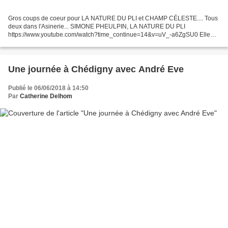
Gros coups de coeur pour LA NATURE DU PLI et CHAMP CÉLESTE.... Tous
deux dans l'Asinerie... SIMONE PHEULPIN, LA NATURE DU PLI
https://www.youtube.com/watch?time_continue=14&v=uV_-a6ZgSU0 Elle
plie du coton écru en petits plis, Ses oeuvres sortent de son...
Une journée à Chédigny avec André Eve
Publié le 06/06/2018 à 14:50
Par
Catherine Delhom