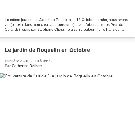
Le même jour que le Jardin de Roquelin, le 18 Octobre dernier, nous avons
vu, (et revu dans mon cas) cet arboretum (ancien Arboretum des Prés de
Culands) repris par Stéphane Chassine à son créateur Pierre Paris qui
l'avait créé en 1987. Il comporte plus...
Le jardin de Roquelin en Octobre
Publié le 22/10/2018 à 09:22
Par
Catherine Delhom