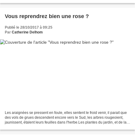
l'histoire du lieu, voir Des mauves...
Vous reprendrez bien une rose ?
Publié le 28/10/2017 à 09:25
Par
Catherine Delhom
Les araignées se pressent en foule, elles sentent le froid venir, il parait que
des vols de grues descendent encore vers le Sud, les arbres rougeoient,
jaunissent, étalent leurs feuilles dans l'herbe.Les plantes du jardin, et de la
nature attendent la...