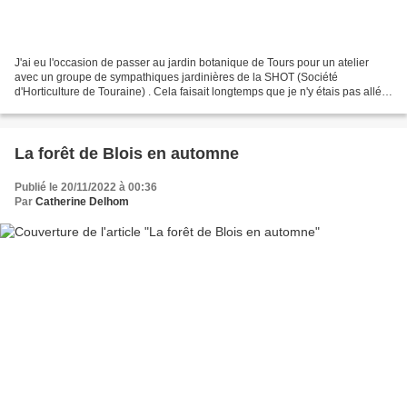
J'ai eu l'occasion de passer au jardin botanique de Tours pour un atelier
avec un groupe de sympathiques jardinières de la SHOT (Société
d'Horticulture de Touraine) . Cela faisait longtemps que je n'y étais pas allée.
C'est le printemps ! J'ai pu admirer...
La forêt de Blois en automne
Publié le 20/11/2022 à 00:36
Par
Catherine Delhom