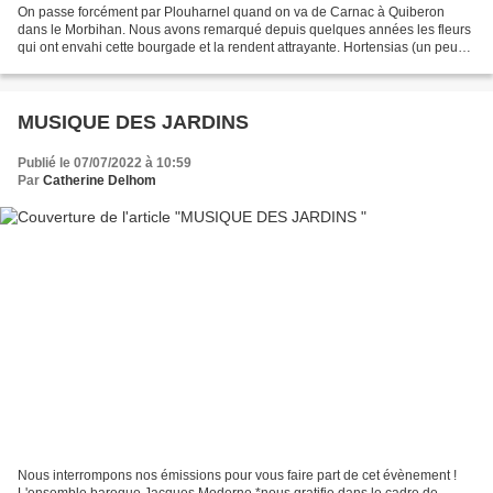
On passe forcément par Plouharnel quand on va de Carnac à Quiberon
dans le Morbihan. Nous avons remarqué depuis quelques années les fleurs
qui ont envahi cette bourgade et la rendent attrayante. Hortensias (un peu
grillés), agapanthes géantesqui vont...
MUSIQUE DES JARDINS
Publié le 07/07/2022 à 10:59
Par
Catherine Delhom
Nous interrompons nos émissions pour vous faire part de cet évènement !
L'ensemble baroque Jacques Moderne *nous gratifie dans le cadre de