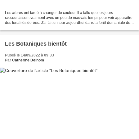
Les arbres ont tardé à changer de couleur. Il a fallu que les jours
raccourcissent vraiment avec un peu de mauvais temps pour voir apparaitre
des tonalités dorées. J'ai fait un tour aujourdhui dans la forêt domaniale de
Blois avec le chien , un bon alibi...
Les Botaniques bientôt
Publié le 14/09/2022 à 09:33
Par
Catherine Delhom