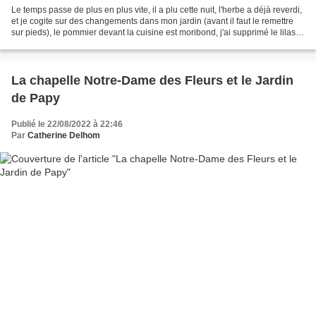
Le temps passe de plus en plus vite, il a plu cette nuit, l'herbe a déjà reverdi,
et je cogite sur des changements dans mon jardin (avant il faut le remettre
sur pieds), le pommier devant la cuisine est moribond, j'ai supprimé le lilas
blanc et le cognassier...
La chapelle Notre-Dame des Fleurs et le Jardin
de Papy
Publié le 22/08/2022 à 22:46
Par
Catherine Delhom