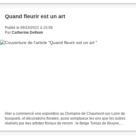
samedi) La propriétaire paysagiste...
Quand fleurir est un art
Publié le 09/10/2021 à 15:56
Par
Catherine Delhom
Hier a commencé une exposition au Domaine de Chaumont-sur-Loire de
bouquets, et décorations florales, aussi somptueux les uns que les autres
réalisés par des artistes floraux de renom : le Belge Tomas de Bruyne,
l'Italien Rudy Casati, les Français Pascal...