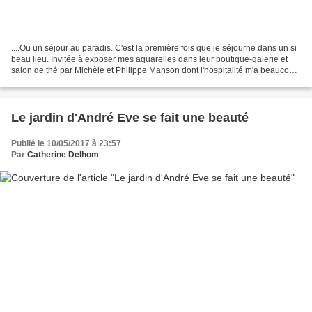
....Ou un séjour au paradis. C'est la première fois que je séjourne dans un si
beau lieu. Invitée à exposer mes aquarelles dans leur boutique-galerie et
salon de thé par Michèle et Philippe Manson dont l'hospitalité m'a beaucoup
touchée. Quelle énergie...
Le jardin d'André Eve se fait une beauté
Publié le 10/05/2017 à 23:57
Par
Catherine Delhom