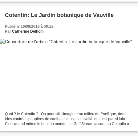
Cotentin: Le Jardin botanique de Vauville
Publié le 16/09/2016 à 00:22
Par
Catherine Delhom
Quoi ? le Cotentin ? . On pourrait s'imaginer au milieu du Pacifique, dans
ldes contrées peuplées de canibales nus, mais voilà, on n'est pas si loin.
C'est quand même le bout du monde. Le Gulf Stream assure au Cotentin un
climat doux. Vue du Nez de Jobourg,...