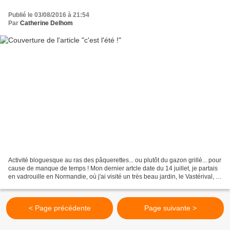
Publié le 03/08/2016 à 21:54
Par
Catherine Delhom
Activité bloguesque au ras des pâquerettes... ou plutôt du gazon grillé... pour
cause de manque de temps ! Mon dernier artcle date du 14 juillet, je partais
en vadrouille en Normandie, où j'ai visité un très beau jardin, le Vastérival, et
revu un superbe...
< Page précédente
Page suivante >