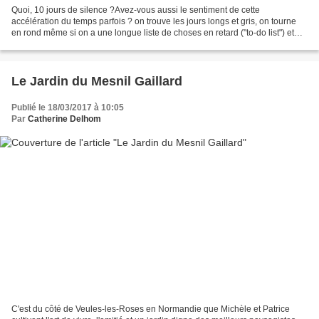
Quoi, 10 jours de silence ?Avez-vous aussi le sentiment de cette
accélération du temps parfois ? on trouve les jours longs et gris, on tourne
en rond même si on a une longue liste de choses en retard ("to-do list") et
puis le temps change, on passe les...
Le Jardin du Mesnil Gaillard
Publié le 18/03/2017 à 10:05
Par
Catherine Delhom
C'est du côté de Veules-les-Roses en Normandie que Michèle et Patrice