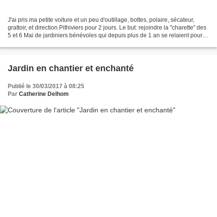
J'ai pris ma petite voiture et un peu d'outillage, bottes, polaire, sécateur,
grattoir, et direction Pithiviers pour 2 jours. Le but: rejoindre la "charette" des
5 et 6 Mai de jardiniers bénévoles qui depuis plus de 1 an se relaient pour
maintenir vivant...
Jardin en chantier et enchanté
Publié le 30/03/2017 à 08:25
Par
Catherine Delhom