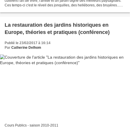
cultivent l'art de vivre, l'amitié et un jardin digne des meilleurs paysagistes.
Ces temps-ci c'est le réveil des jonquilles, des hellébores, des bruyères...
Voilà à 6h30 matin, j'étais...
La restauration des jardins historiques en
Europe, théories et pratiques (conférence)
Publié le 23/02/2017 à 16:14
Par
Catherine Delhom
Cours Publics - saison 2010-2011