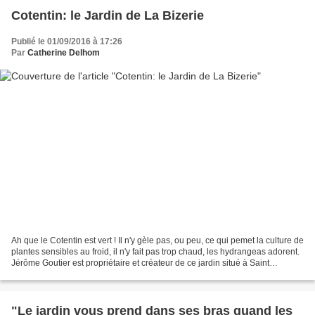
Cotentin: le Jardin de La Bizerie
Publié le 01/09/2016 à 17:26
Par
Catherine Delhom
Ah que le Cotentin est vert ! Il n'y gèle pas, ou peu, ce qui pemet la culture de
plantes sensibles au froid, il n'y fait pas trop chaud, les hydrangeas adorent.
Jérôme Goutier est propriétaire et créateur de ce jardin situé à Saint
Maurice-en-Cotentin,...
"Le jardin vous prend dans ses bras quand les