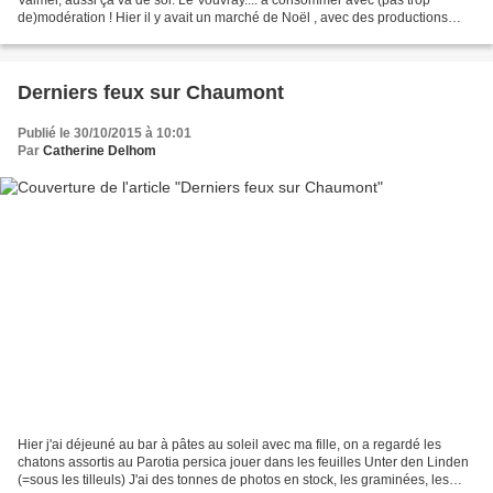
de)modération ! Hier il y avait un marché de Noël , avec des productions
locales et délicieuses comme les péparations...
Derniers feux sur Chaumont
Publié le 30/10/2015 à 10:01
Par
Catherine Delhom
Hier j'ai déjeuné au bar à pâtes au soleil avec ma fille, on a regardé les
chatons assortis au Parotia persica jouer dans les feuilles Unter den Linden
(=sous les tilleuls) J'ai des tonnes de photos en stock, les graminées, les