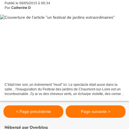
Publié le 08/05/2015 à 08:34
Par
Catherine D
C'était hier soir, un évènement "must" ici. Le spectacle était aussi dans la
salle... l'inauguration du Festival des jardins de Chaumont-sur-Loire est un
incontournable. J'y ai vu des cheveux verts, un écharpe violette, des cerises
d'oreille, des princes,...
< Page précédente
Page suivante >
Hébergé par Overblog