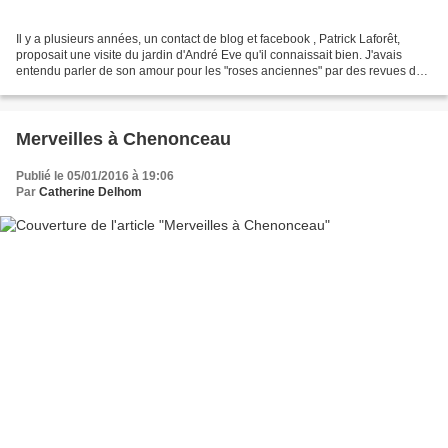
Il y a plusieurs années, un contact de blog et facebook , Patrick Laforêt,
proposait une visite du jardin d'André Eve qu'il connaissait bien. J'avais
entendu parler de son amour pour les "roses anciennes" par des revues de
jardin depuis la fin des années...
Merveilles à Chenonceau
Publié le 05/01/2016 à 19:06
Par
Catherine Delhom