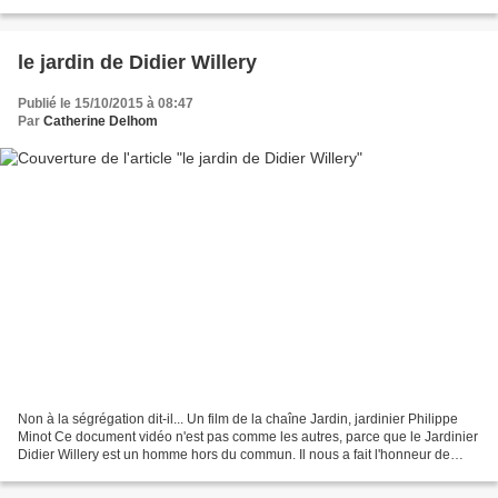
pommes de Malus, les jardins...
le jardin de Didier Willery
Publié le 15/10/2015 à 08:47
Par
Catherine Delhom
Non à la ségrégation dit-il... Un film de la chaîne Jardin, jardinier Philippe
Minot Ce document vidéo n'est pas comme les autres, parce que le Jardinier
Didier Willery est un homme hors du commun. Il nous a fait l'honneur de
nous ouvrir son jardin qu'il...