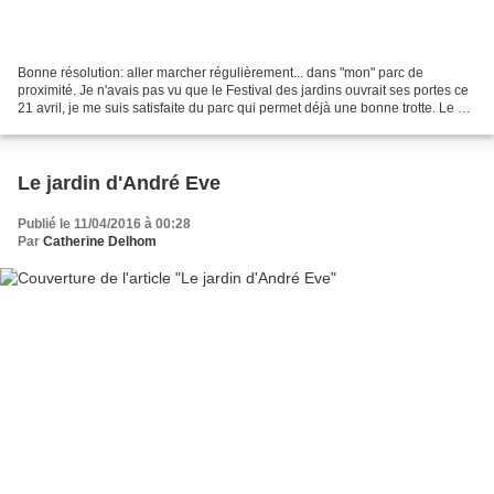
Bonne résolution: aller marcher régulièrement... dans "mon" parc de
proximité. Je n'avais pas vu que le Festival des jardins ouvrait ses portes ce
21 avril, je me suis satisfaite du parc qui permet déjà une bonne trotte. Le but
était aussi de voir les...
Le jardin d'André Eve
Publié le 11/04/2016 à 00:28
Par
Catherine Delhom