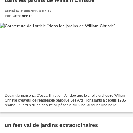
dans les jardins de William Christie
Publié le 31/08/2015 à 07:17
Par
Catherine D
Devant la maison... C'est à Thiré, en Vendée que le chef d'orchestre William
Christie créateur de l'ensemble baroque Les Arts Florissants a depuis 1985
réalisé un jardin d'une beauté stupéfiante sur 2 ha, autour d'une belle
maison "bonne à buldozer" qu'il...
un festival de jardins extraordinaires