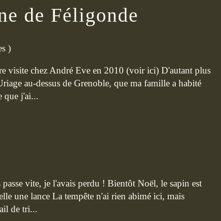
ine de Féligonde
es
)
re visite chez André Eve en 2010 (voir ici) D'autant plus
 d'Uriage au-dessus de Grenoble, que ma famille a habité
 que j'ai...
passe vite, je l'avais perdu ! Bientôt Noël, le sapin est
 telle une lance La tempête n'ai rien abimé ici, mais
l de tri...