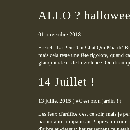
ALLO ? halloween
01 novembre 2018
Fréhel - La Peur 'Un Chat Qui Miaule' B
mais cela reste une fête rigolote, quand ça 
glauquitude et de la violence. On dirait que
14 Juillet !
13 juillet 2015 ( #
C'est mon jardin !
)
Les feux d'artifice c'est ce soir, mais je p
par un ami compatissant ! après un court c
d'arbre au-dessus: heureusement ce n'était p