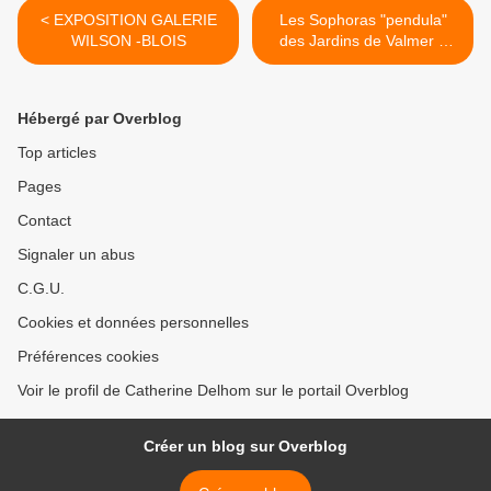
< EXPOSITION GALERIE
Les Sophoras "pendula"
WILSON -BLOIS
des Jardins de Valmer à
Chançay (37) >
Hébergé par Overblog
Top articles
Pages
Contact
Signaler un abus
C.G.U.
Cookies et données personnelles
Préférences cookies
Voir le profil de Catherine Delhom sur le portail Overblog
Créer un blog sur Overblog