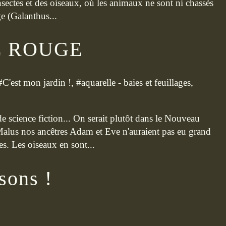
nsectes et des oiseaux, où les animaux ne sont ni chassés
ge (Galanthus...
E ROUGE
#
C'est mon jardin !
, #
aquarelle - baies et feuillages
,
e science fiction... On serait plutôt dans le Nouveau
alus nos ancêtres Adam et Eve n'auraient pas eu grand
es. Les oiseaux en sont...
sons !