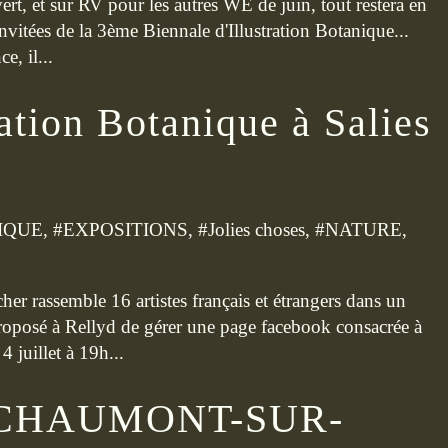
rt, et sur RV pour les autres WE de juin, tout restera en
invitées de la 3ème Biennale d'Illustration Botanique...
e, il...
ration Botanique à Salies
IQUE
, #
EXPOSITIONS
, #
Jolies choses
, #
NATURE
,
er rassemble 16 artistes français et étrangers dans un
i proposé à Rellyd de gérer une page facebook consacrée à
 juillet à 19h...
 CHAUMONT-SUR-